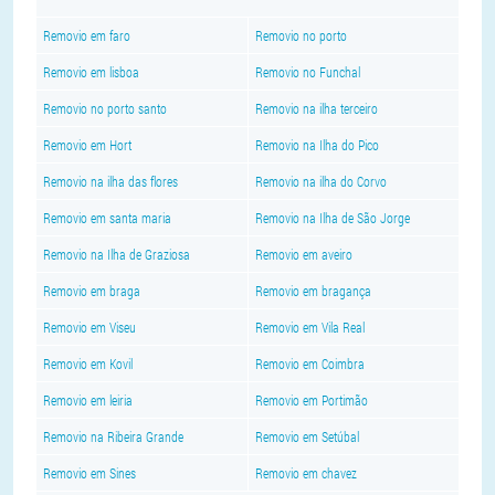
Removio em faro
Removio no porto
Removio em lisboa
Removio no Funchal
Removio no porto santo
Removio na ilha terceiro
Removio em Hort
Removio na Ilha do Pico
Removio na ilha das flores
Removio na ilha do Corvo
Removio em santa maria
Removio na Ilha de São Jorge
Removio na Ilha de Graziosa
Removio em aveiro
Removio em braga
Removio em bragança
Removio em Viseu
Removio em Vila Real
Removio em Kovil
Removio em Coimbra
Removio em leiria
Removio em Portimão
Removio na Ribeira Grande
Removio em Setúbal
Removio em Sines
Removio em chavez