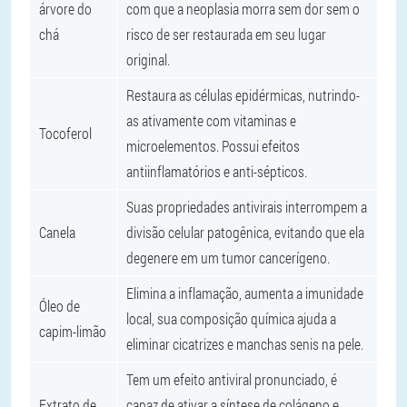
árvore do
com que a neoplasia morra sem dor sem o
chá
risco de ser restaurada em seu lugar
original.
Restaura as células epidérmicas, nutrindo-
as ativamente com vitaminas e
Tocoferol
microelementos. Possui efeitos
antiinflamatórios e anti-sépticos.
Suas propriedades antivirais interrompem a
Canela
divisão celular patogênica, evitando que ela
degenere em um tumor cancerígeno.
Elimina a inflamação, aumenta a imunidade
Óleo de
local, sua composição química ajuda a
capim-limão
eliminar cicatrizes e manchas senis na pele.
Tem um efeito antiviral pronunciado, é
Extrato de
capaz de ativar a síntese de colágeno e