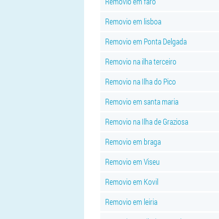
Removio em faro
Removio em lisboa
Removio em Ponta Delgada
Removio na ilha terceiro
Removio na Ilha do Pico
Removio em santa maria
Removio na Ilha de Graziosa
Removio em braga
Removio em Viseu
Removio em Kovil
Removio em leiria