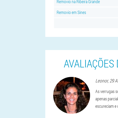
Removio na Ribeira Grande
Removio em Sines
AVALIAÇÕES 
Leonor
, 29 
As verrugas su
apenas parcia
escureciam e 