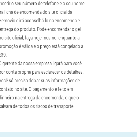
inserir o seu número de telefone e o seu nome
na ficha de encomenda do site oficial da
Removio e irá aconselhá-lo na encomenda e
entrega do produto. Pode encomendar o gel
no site oficial, faça hoje mesmo, enquanto a
promoção é válida e o preço está congelado a
€39.
O gerente da nossa empresa ligará para você
por conta própria para esclarecer os detalhes.
Você só precisa deixar suas informações de
contato no site. O pagamento é feito em
dinheiro na entrega da encomenda, o que o
salvará de todos os riscos de transporte.