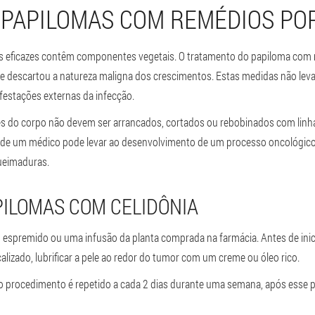
 PAPILOMAS COM REMÉDIOS PO
is eficazes contêm componentes vegetais. O tratamento do papiloma com 
ue descartou a natureza maligna dos crescimentos. Estas medidas não lev
festações externas da infecção.
s do corpo não devem ser arrancados, cortados ou rebobinados com linha.
de um médico pode levar ao desenvolvimento de um processo oncológico.
ueimaduras.
ILOMAS COM CELIDÔNIA
co espremido ou uma infusão da planta comprada na farmácia. Antes de inic
alizado, lubrificar a pele ao redor do tumor com um creme ou óleo rico.
 o procedimento é repetido a cada 2 dias durante uma semana, após esse