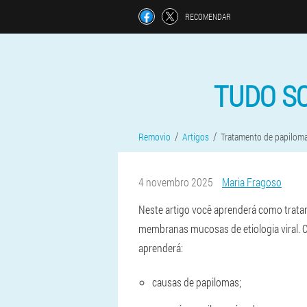
RECOMENDAR
TUDO S
Removio
Artigos
Tratamento de papilom
4 novembro 2025
Maria Fragoso
Neste artigo você aprenderá como trata
membranas mucosas de etiologia viral.
aprenderá:
causas de papilomas;