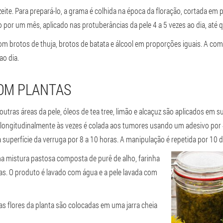
eite. Para prepará-lo, a grama é colhida na época da floração, cortada 
 por um mês, aplicado nas protuberâncias da pele 4 a 5 vezes ao dia, até q
om brotos de thuja, brotos de batata e álcool em proporções iguais. A co
ao dia.
OM PLANTAS
tras áreas da pele, óleos de tea tree, limão e alcaçuz são aplicados em 
 longitudinalmente às vezes é colada aos tumores usando um adesivo por 
 superfície da verruga por 8 a 10 horas. A manipulação é repetida por 10 d
 mistura pastosa composta de purê de alho, farinha
ras. O produto é lavado com água e a pele lavada com
 as flores da planta são colocadas em uma jarra cheia