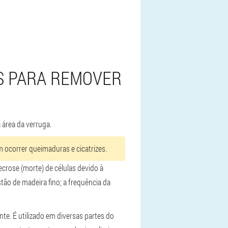
S PARA REMOVER
área da verruga.
ocorrer queimaduras e cicatrizes.
ecrose
(morte) de células devido à
ão de madeira fino; a frequência da
e. É utilizado em diversas partes do