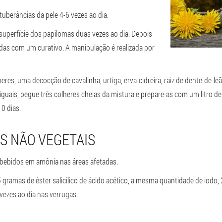
uberâncias da pele 4-6 vezes ao dia.
uperfície dos papilomas duas vezes ao dia. Depois
ladas com um curativo. A manipulação é realizada por
es, uma decocção de cavalinha, urtiga, erva-cidreira, raiz de dente-de-leã
 iguais, pegue três colheres cheias da mistura e prepare-as com um litro 
0 dias.
S NÃO VEGETAIS
ebidos em amônia nas áreas afetadas.
ramas de éster salicílico de ácido acético, a mesma quantidade de iodo, 2
 vezes ao dia nas verrugas.