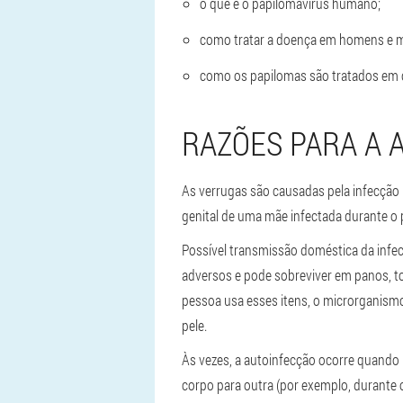
o que é o papilomavírus humano;
como tratar a doença em homens e m
como os papilomas são tratados em 
RAZÕES PARA A 
As verrugas são causadas pela infecção 
genital de uma mãe infectada durante o 
Possível transmissão doméstica da infecç
adversos e pode sobreviver em panos, t
pessoa usa esses itens, o microrganis
pele.
Às vezes, a autoinfecção ocorre quando p
corpo para outra (por exemplo, durante o